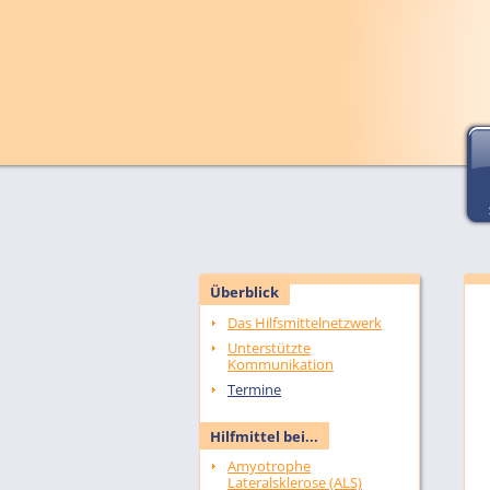
Überblick
Das Hilfsmittelnetzwerk
Unterstützte
Kommunikation
Termine
Hilfmittel bei...
Amyotrophe
Lateralsklerose (ALS)