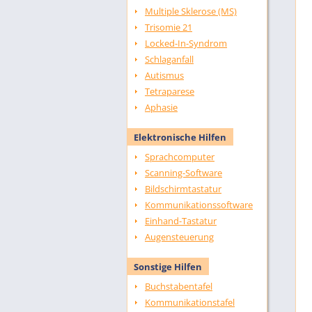
Multiple Sklerose (MS)
Trisomie 21
Locked-In-Syndrom
Schlaganfall
Autismus
Tetraparese
Aphasie
Elektronische Hilfen
Sprachcomputer
Scanning-Software
Bildschirmtastatur
Kommunikationssoftware
Einhand-Tastatur
Augensteuerung
Sonstige Hilfen
Buchstabentafel
Kommunikationstafel